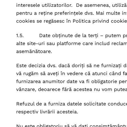
interesele utilizatorilor. De asemenea, utiliz
pentru a reține preferințele dvs. Mai multe i
cookies se regăsesc în Politica privind cooki
1.5. Date obținute de la terți – putem prim
alte site-uri sau platforme care includ recl
asemănătoare.
Este decizia dvs. dacă doriți să ne furnizați d
vă rugăm să aveți în vedere că atunci când f
furnizarea anumitor date va fi obligatorie pe
vânzare, deoarece fără acestea nu vom put
Refuzul de a furniza datele solicitate conduce
respectiv livrării acesteia.
Nu este obligatoriu să vă dați consimțământu