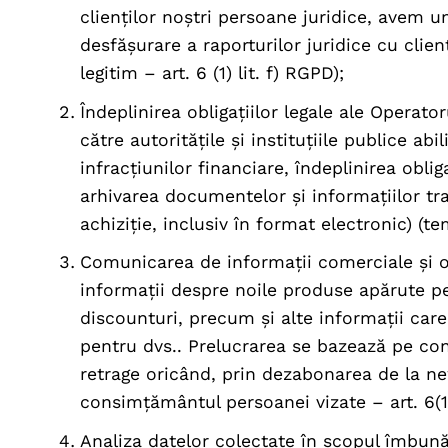
clienților noștri persoane juridice, avem u
desfășurare a raporturilor juridice cu clienț
legitim – art. 6 (1) lit. f) RGPD);
Îndeplinirea obligațiilor legale ale Operato
către autoritățile și instituțiile publice abi
infracțiunilor financiare, îndeplinirea oblig
arhivarea documentelor și informațiilor tr
achiziție, inclusiv în format electronic) (teme
Comunicarea de informații comerciale și 
informații despre noile produse apărute pe
discounturi, precum și alte informații car
pentru dvs.. Prelucrarea se bazează pe con
retrage oricând, prin dezabonarea de la new
consimțământul persoanei vizate – art. 6(1)
Analiza datelor colectate în scopul îmbunătă