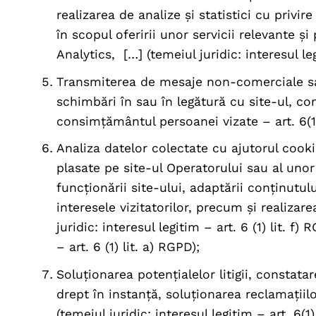
realizarea de analize și statistici cu privi
în scopul oferirii unor servicii relevante ș
Analytics, […] (temeiul juridic: interesul leg
Transmiterea de mesaje non-comerciale s
schimbări în sau în legătură cu site-ul, cont
consimțământul persoanei vizate – art. 6(1)
Analiza datelor colectate cu ajutorul cookie
plasate pe site-ul Operatorului sau al unor 
funcționării site-ului, adaptării conținutul
interesele vizitatorilor, precum și realizar
juridic: interesul legitim – art. 6 (1) lit. 
– art. 6 (1) lit. a) RGPD);
Soluționarea potențialelor litigii, constata
drept în instanţă, soluționarea reclamațiilor
(temeiul juridic: interesul legitim – art. 6(1)