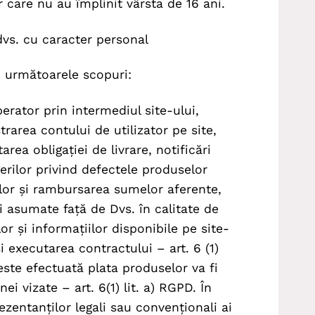
care nu au împlinit vârsta de 16 ani.
 dvs. cu caracter personal
n următoarele scopuri:
erator prin intermediul site-ului,
strarea contului de utilizator pe site,
ea obligației de livrare, notificări
erilor privind defectele produselor
elor și rambursarea sumelor aferente,
i asumate față de Dvs. în calitate de
or și informațiilor disponibile pe site-
și executarea contractului – art. 6 (1)
este efectuată plata produselor va fi
i vizate – art. 6(1) lit. a) RGPD. În
ezentanților legali sau convenționali ai