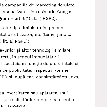
re la campaniile de marketing derulate,
i personalizate, inclusiv prin Google
itim – art. 6(1) lit. f) RGPD);
au de tip administrativ precum
ul de utilizator, etc (temei juridic:
 lit. a) RGPD);
-urilor și altor tehnologii similare
terți, în scopul îmbunătățirii
ui acestuia în funcție de preferințele și
ea de publicitate, respectiv (temei
f) RGPD și, după caz, consimțământul dvs.
rea, exercitarea sau apărarea unui
 și a solicitărilor din partea clienților
 lit. f) RGPD).