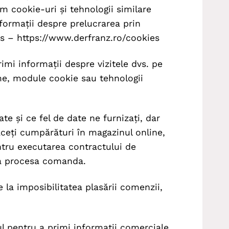
ăm cookie-uri și tehnologii similare
nformații despre prelucrarea prin
es –
https://www.derfranz.ro/cookies
i informații despre vizitele dvs. pe
ame, module cookie sau tehnologii
ate și ce fel de date ne furnizați, dar
aceți cumpărături în magazinul online,
ntru executarea contractului de
ea procesa comanda.
 la imposibilitatea plasării comenzii,
l pentru a primi informații comerciale