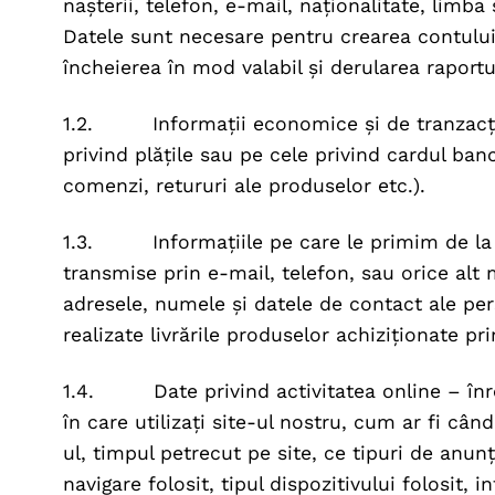
nașterii, telefon, e-mail, naționalitate, limba 
Datele sunt necesare pentru crearea contului 
încheierea în mod valabil și derularea raport
1.2. Informații economice și de tranzacțio
privind plățile sau pe cele privind cardul banc
comenzi, retururi ale produselor etc.).
1.3. Informațiile pe care le primim de la d
transmise prin e-mail, telefon, sau orice alt
adresele, numele și datele de contact ale per
realizate livrările produselor achiziționate pr
1.4. Date privind activitatea online – înre
în care utilizați site-ul nostru, cum ar fi când
ul, timpul petrecut pe site, ce tipuri de anunț
navigare folosit, tipul dispozitivului folosit, 