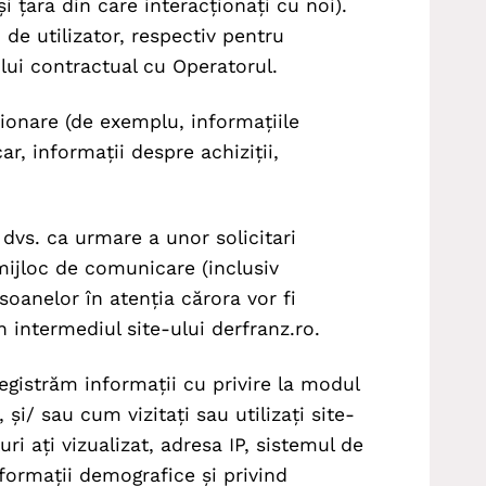
și țara din care interacționați cu noi).
de utilizator, respectiv pentru
ului contractual cu Operatorul.
nare (de exemplu, informațiile
ar, informații despre achiziții,
vs. ca urmare a unor solicitari
 mijloc de comunicare (inclusiv
soanelor în atenția cărora vor fi
in intermediul site-ului derfranz.ro.
gistrăm informații cu privire la modul
, și/ sau cum vizitați sau utilizați site-
uri ați vizualizat, adresa IP, sistemul de
informații demografice și privind