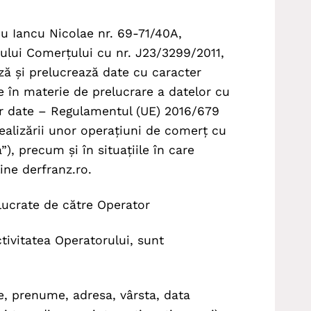
ou Iancu Nicolae nr. 69-71/40A,
trului Comerțului cu nr. J23/3299/2011,
ză și prelucrează date cu caracter
e în materie de prelucrare a datelor cu
tor date – Regulamentul (UE) 2016/679
ealizării unor operațiuni de comerț cu
), precum și în situațiile în care
ine derfranz.ro.
elucrate de către Operator
tivitatea Operatorului, sunt
 prenume, adresa, vârsta, data