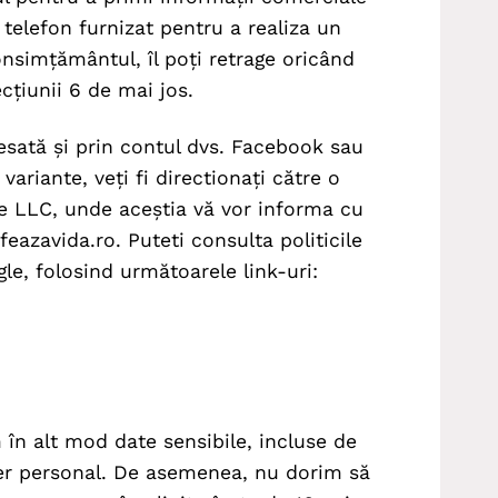
telefon furnizat pentru a realiza un
nsimțământul, îl poți retrage oricând
cțiunii 6 de mai jos.
esată și prin contul dvs. Facebook sau
ariante, veți fi directionați către o
e LLC, unde aceștia vă vor informa cu
feazavida.ro. Puteti consulta politicile
le, folosind următoarele link-uri:
în alt mod date sensibile, incluse de
ter personal. De asemenea, nu dorim să