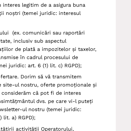
n interes legitim de a asigura buna
ii noștri (temei juridic: interesul
rului (ex. comunicări sau raportări
litate, inclusiv sub aspectul
ațiilor de plată a impozitelor și taxelor,
ansmise în cadrul procesului de
i juridic: art. 6 (1) lit. c) RGPD);
ofertare. Dorim să vă transmitem
 site-ul nostru, oferte promoționale și
e considerăm că pot fi de interes
simtățmântul dvs. pe care vi-l puteți
sletter-ul nostru (temei juridic:
 lit. a) RGPD);
țirii activității Operatorului,