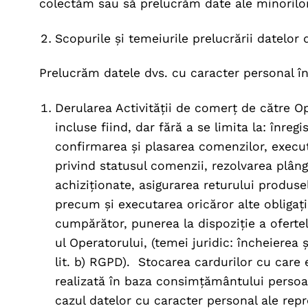
colectăm sau să prelucrăm date ale minorilor 
Scopurile și temeiurile prelucrării datelor
Prelucrăm datele dvs. cu caracter personal î
Derularea Activității de comerț de către Op
incluse fiind, dar fără a se limita la: înregi
confirmarea și plasarea comenzilor, executar
privind statusul comenzii, rezolvarea plâng
achiziționate, asigurarea returului produs
precum și executarea oricăror alte obligați
cumpărător, punerea la dispoziție a ofertel
ul Operatorului, (temei juridic: încheierea 
lit. b) RGPD). Stocarea cardurilor cu care 
realizată în baza consimțământului persoane
cazul datelor cu caracter personal ale repr